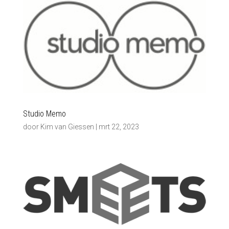
Studio Memo
door
Kim van Giessen
|
mrt 22, 2023